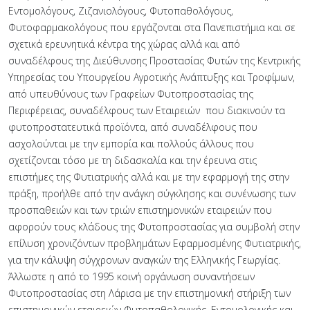
Εντομολόγους, Ζιζανιολόγους, Φυτοπαθολόγους,
Φυτοφαρμακολόγους που εργάζονται στα Πανεπιστήμια και σε
σχετικά ερευνητικά κέντρα της χώρας αλλά και από
συναδέλφους της Διεύθυνσης Προστασίας Φυτών της Κεντρικής
Υπηρεσίας του Υπουργείου Αγροτικής Ανάπτυξης και Τροφίμων,
από υπευθύνους των Γραφείων Φυτοπροστασίας της
Περιφέρειας, συναδέλφους των Εταιρειών που διακινούν τα
φυτοπροστατευτικά προϊόντα, από συναδέλφους που
ασχολούνται με την εμπορία και πολλούς άλλους που
σχετίζονται τόσο με τη διδασκαλία και την έρευνα στις
επιστήμες της Φυτιατρικής αλλά και με την εφαρμογή της στην
πράξη, προήλθε από την ανάγκη σύγκλησης και συνένωσης των
προσπαθειών και των τριών επιστημονικών εταιρειών που
αφορούν τους κλάδους της Φυτοπροστασίας για συμβολή στην
επίλυση χρονιζόντων προβλημάτων Εφαρμοσμένης Φυτιατρικής,
για την κάλυψη σύγχρονων αναγκών της Ελληνικής Γεωργίας.
Άλλωστε η από το 1995 κοινή οργάνωση συναντήσεων
Φυτοπροστασίας στη Λάρισα με την επιστημονική στήριξη των
επιστημονικών εταιρειών Φυτοπαθολογικής, Εντομολογικής και